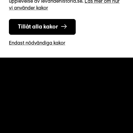
upplevelse av levandehistoria.se.
Läs mer om hur
Kontakta oss
vi använder kakor
08-723 87 50
info@levandehistoria.se
Tillåt alla kakor
Öppettider
Endast nödvändiga kakor
Vardagar 12-17, Lördagar 12-16
Helgdagar och avvikande öppettider
Fakta
För skola
Kalendarium
Utställningar