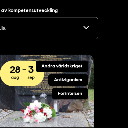
 av kompetensutveckling
Andra världskriget
28
3
aug
sep
Antiziganism
Förintelsen