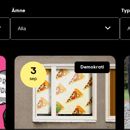
Ämne
Typ
Demokrati
3
sep