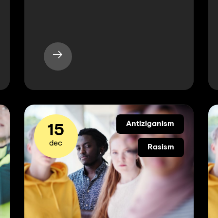
Antiziganism
15
dec
Rasism