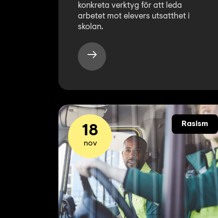
konkreta verktyg för att leda
arbetet mot elevers utsatthet i
skolan.
Rasism
18
nov