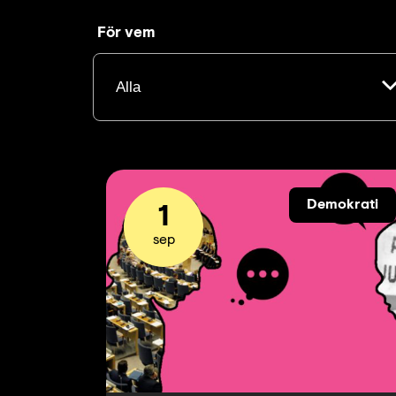
För vem
Demokrati
1
sep