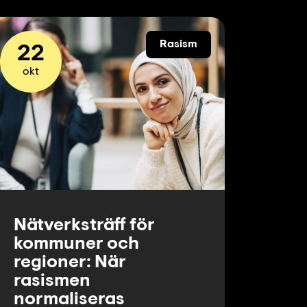
Rasism
22
okt
Nätverksträff för
kommuner och
regioner: När
rasismen
normaliseras