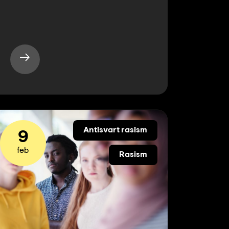
Antisvart rasism
9
feb
Rasism