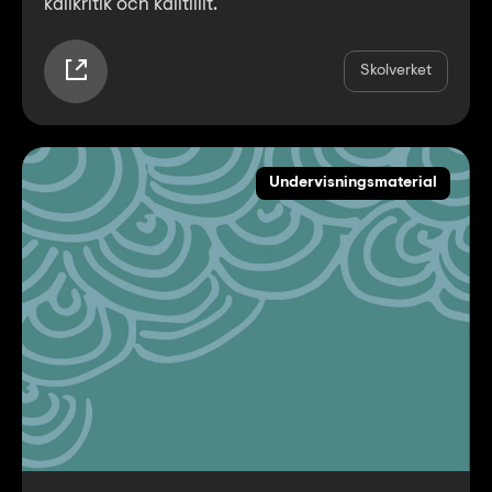
källkritik och källtillit.
Skolverket
Undervisningsmaterial