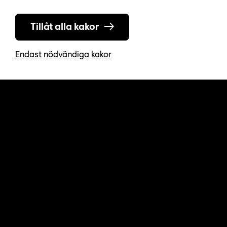
Tillåt alla kakor
Besök oss
Stora Nygatan 10-12
Endast nödvändiga kakor
Gamla Stan, Stockholm
Kontakta oss
08-723 87 50
info@levandehistoria.se
Öppettider
Vardagar 12-17, Lördagar 12-16
Helgdagar och avvikande öppettider