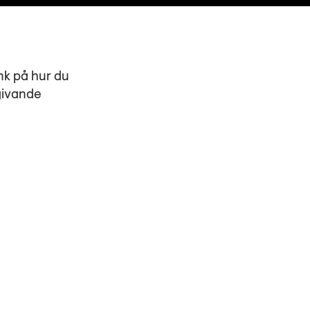
änk på hur du
givande