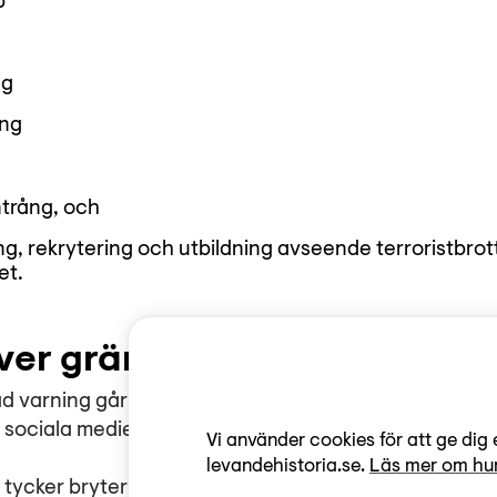
p
ng
ång
ntrång, och
g, rekrytering och utbildning avseende terroristbrot
et.
över gränsen kan du bli bloc
d varning går över gränsen för någon av våra komme
 sociala medier.
Vi använder cookies för att ge dig 
levandehistoria.se.
Läs mer om hur
 tycker bryter mot dessa regler, använd plattformen