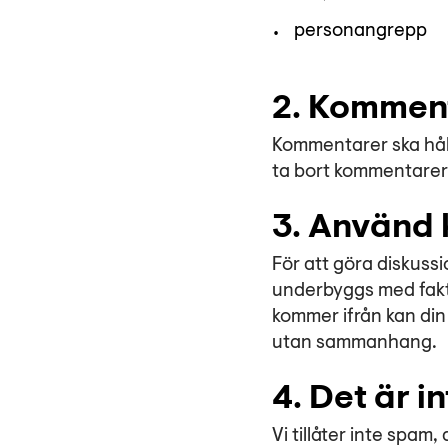
personangrepp
2. Kommenta
Kommentarer ska håll
ta bort kommentarer s
3. Använd 
För att göra diskussi
underbyggs med fakta
kommer ifrån kan din
utan sammanhang.
4. Det är i
Vi tillåter inte spa