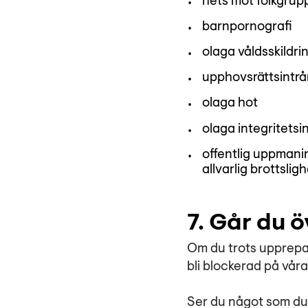
hets mot folkgrup
barnpornografi
olaga våldsskildri
upphovsrättsintr
olaga hot
olaga integritetsi
offentlig uppmanin
allvarlig brottsligh
7. Går du 
Om du trots upprepa
bli blockerad på våra
Ser du något som du