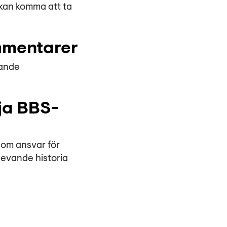
 kan komma att ta
ommentarer
tande
lja BBS-
 om ansvar för
levande historia