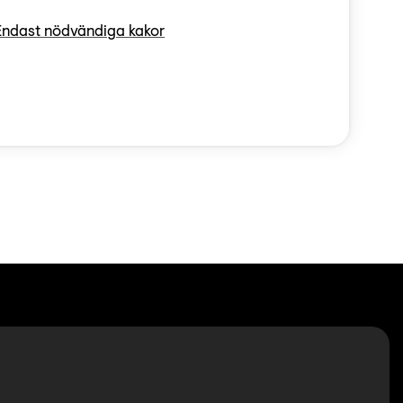
plats för givande
Endast nödvändiga kakor
dehistoria.se