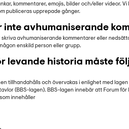
nkar, kommentarer, emojis, bilder och/eller videor. Vi
om publiceras upprepade gånger.
åter inte avhumaniserande k
 att skriva avhumaniserande kommentarer eller nedsät
någon enskild person eller grupp.
ör levande historia måste fö
n tillhandahålls och övervakas i enlighet med lagen
tavlor (BBS-lagen). BBS-lagen innebär att Forum för 
 som innehåller