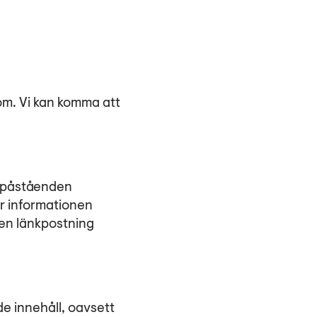
om. Vi kan komma att
tt påståenden
ar informationen
ren länkpostning
e innehåll, oavsett