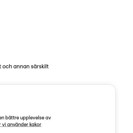
t och annan särskilt
kerad
ntarsregler kan du
en bättre upplevelse av
 vi använder kakor
s anmälningsfunktion