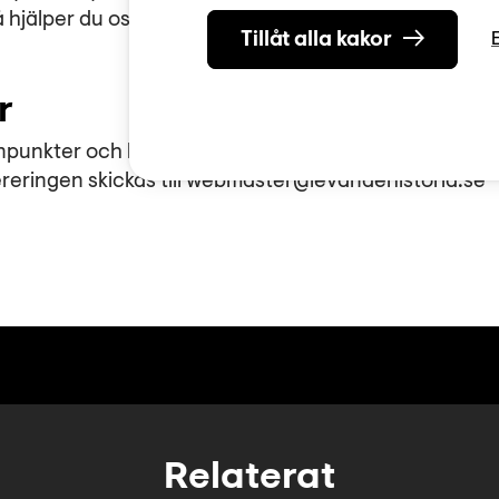
 hjälper du oss att göra kommentarsfältet till en bra 
Tillåt alla kakor
r
npunkter och kritik om vår verksamhet till info@levan
eringen skickas till webmaster@levandehistoria.se
Relaterat