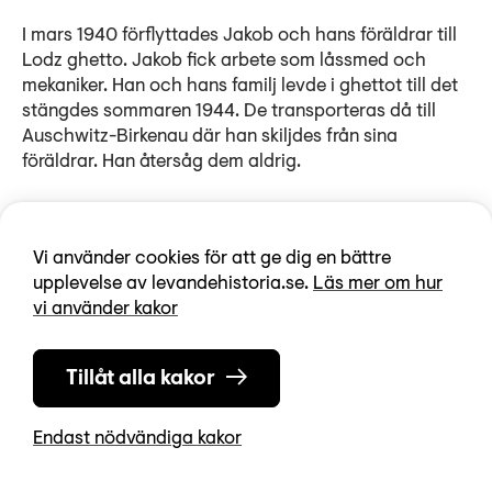
I mars 1940 förflyttades Jakob och hans föräldrar till
Lodz ghetto. Jakob fick arbete som låssmed och
mekaniker. Han och hans familj levde i ghettot till det
stängdes sommaren 1944. De transporteras då till
Auschwitz-Birkenau där han skiljdes från sina
föräldrar. Han återsåg dem aldrig.
Jakob bedömdes vara arbetsduglig och skickades
vidare till en lastbilsfabrik i staden Braunschweig. Där
Vi använder cookies för att ge dig en bättre
arbetade han fram till mars 1945. Efter att ha
upplevelse av levandehistoria.se.
Läs mer om hur
transporterats runt med godsvagn i ett
vi använder kakor
sammanbrutet Tyskland befriades han den 2 maj 1945
av den amerikanska armén.
Tillåt alla kakor
I uppsamlingslägret diagnostiserades han med
dubbelsidig tuberkulos av en avdelning av svenska
Endast nödvändiga kakor
Röda Korset. Han erbjöds sjukhusvård i Sverige. Han
anlände med båt till Trelleborg den 20 juli. Efter en