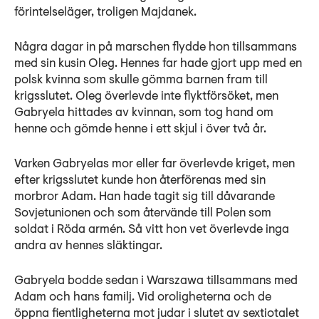
förintelseläger, troligen Majdanek.
Några dagar in på marschen flydde hon tillsammans
med sin kusin Oleg. Hennes far hade gjort upp med en
polsk kvinna som skulle gömma barnen fram till
krigsslutet. Oleg överlevde inte flyktförsöket, men
Gabryela hittades av kvinnan, som tog hand om
henne och gömde henne i ett skjul i över två år.
Varken Gabryelas mor eller far överlevde kriget, men
efter krigsslutet kunde hon återförenas med sin
morbror Adam. Han hade tagit sig till dåvarande
Sovjetunionen och som återvände till Polen som
soldat i Röda armén. Så vitt hon vet överlevde inga
andra av hennes släktingar.
Gabryela bodde sedan i Warszawa tillsammans med
Adam och hans familj. Vid oroligheterna och de
öppna fientligheterna mot judar i slutet av sextiotalet