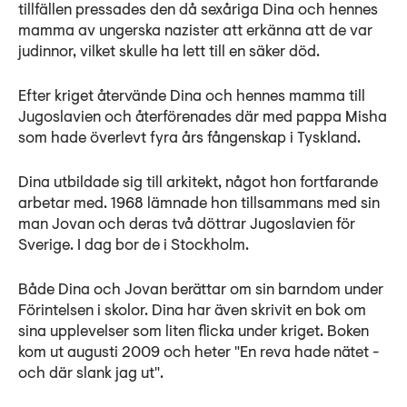
tillfällen pressades den då sexåriga Dina och hennes
mamma av ungerska nazister att erkänna att de var
judinnor, vilket skulle ha lett till en säker död.
Efter kriget återvände Dina och hennes mamma till
Jugoslavien och återförenades där med pappa Misha
som hade överlevt fyra års fångenskap i Tyskland.
Dina utbildade sig till arkitekt, något hon fortfarande
arbetar med. 1968 lämnade hon tillsammans med sin
man Jovan och deras två döttrar Jugoslavien för
Sverige. I dag bor de i Stockholm.
Både Dina och Jovan berättar om sin barndom under
Förintelsen i skolor. Dina har även skrivit en bok om
sina upplevelser som liten flicka under kriget. Boken
kom ut augusti 2009 och heter "En reva hade nätet -
och där slank jag ut".