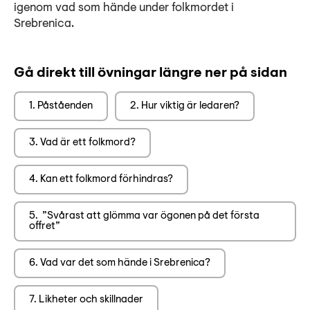
Lyssna
igenom vad som hände under folkmordet i
Srebrenica.
Teckenspråk
Lättläst
Gå direkt till övningar längre ner på sidan
English
1. Påståenden
2. Hur viktig är ledaren?
3. Vad är ett folkmord?
4. Kan ett folkmord förhindras?
5. ”Svårast att glömma var ögonen på det första
offret”
6. Vad var det som hände i Srebrenica?
7. Likheter och skillnader