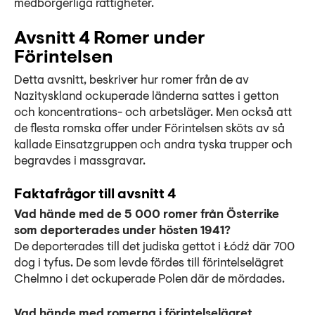
medborgerliga rättigheter.
Avsnitt 4 Romer under
Förintelsen
Detta avsnitt, beskriver hur romer från de av
Nazityskland ockuperade länderna sattes i getton
och koncentrations- och arbetsläger. Men också att
de flesta romska offer under Förintelsen sköts av så
kallade Einsatzgruppen och andra tyska trupper och
begravdes i massgravar.
Faktafrågor till avsnitt 4
Vad hände med de 5 000 romer från Österrike
som deporterades under hösten 1941?
De deporterades till det judiska gettot i Łódź där 700
dog i tyfus. De som levde fördes till förintelselägret
Chelmno i det ockuperade Polen där de mördades.
Vad hände med romerna i förintelselägret