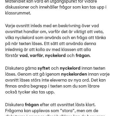
Materialet kan vara en utgångspunkt för vidare
diskussioner och innehåller frågor som kan tas upp i
klassrummet.
Varje avsnitt inleds med en beskrivning över vad
avsnittet handlar om, varför det är viktigt att veta,
vilka nyckelord som används och en fråga att tänka
på när texten läses. Ett sätt att använda denna
inlednnig är att kolla av med klassen att alla
förstår
vad
,
varför
,
nyckelord
och
frågan
.
Diskutera gärna
syftet
och
nyckelord
innan texten
läses. Genom att gå igenom
nyckelorden
innan varje
avsnitt läses störs inte eleverna av nya ord. Det kan
finnas andra begrepp i texten som du som lärare
också tycker ska tas upp.
Diskutera
frågan
efter att avsnittet lästs klart.
Frågorna kan upplevas som ”stora”, men om de