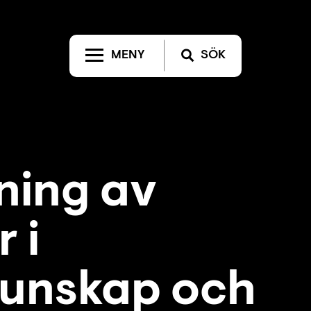
MENY
SÖK
ning av
 i
kunskap och