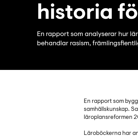
historia f
En rapport som analyserar hur lä
behandlar rasism, främlingsfientl
En rapport som bygger
samhällskunskap. Sam
läroplansreformen 2
Läroböckerna har ana