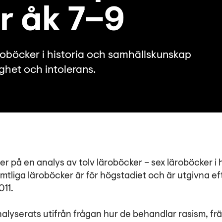
ör åk 7–9
roböcker i historia och samhällskunskap
ighet och intolerans.
 på en analys av tolv läroböcker – sex läroböcker i h
tliga läroböcker är för högstadiet och är utgivna e
011.
lyserats utifrån frågan hur de behandlar rasism, frä