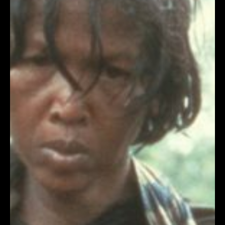
Lyssna
Teckenspråk
Lättläst
English