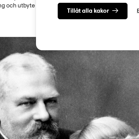
g och utbyte av tankar och idéer ett abrupt slut. Rao
Tillåt alla kakor