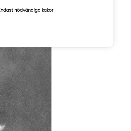
ul tvingas nu att ta
Endast nödvändiga kakor