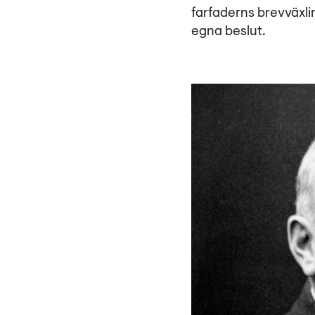
farfaderns brevväxlin
egna beslut.