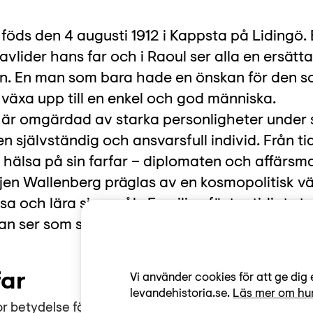
föds den 4 augusti 1912 i Kappsta på Lidingö.
vlider hans far och i Raoul ser alla en ersätta
. En man som bara hade en önskan för den son
a växa upp till en enkel och god människa.
är omgärdad av starka personligheter under 
 en självständig och ansvarsfull individ. Från ti
tt hälsa på sin farfar – diplomaten och affärs
jen Wallenberg präglas av en kosmopolitisk vä
a och lära sig språk. Familjen fäster tidigt s
n ser som sin plikt att uppfylla.
far
Vi använder cookies för att ge dig 
levandehistoria.se.
Läs mer om hur
or betydelse för Raoul Wallenberg. När han avlider 19