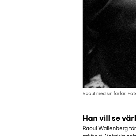
Raoul med sin farfar. Fo
Han vill se vä
Raoul Wallenberg förv