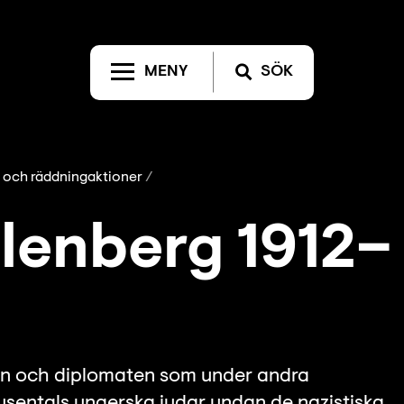
MENY
SÖK
- och räddningaktioner
lenberg 1912–
en och diplomaten som under andra
tusentals ungerska judar undan de nazistiska