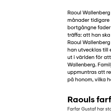
Raoul Wallenberg 
månader tidigare a
bortgångne fadern
träffa: att han sk
Raoul Wallenberg 
han utvecklas till
ut i världen för a
Wallenberg. Famil
uppmuntras att res
på honom, vilka ha
Raouls far
Farfar Gustaf har st