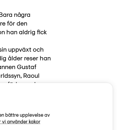
 Bara några
re för den
 han aldrig fick
sin uppväxt och
dig ålder reser han
mannen Gustaf
rldssyn, Raoul
tora förhoppningar
en bättre upplevelse av
 vi använder kakor
37 får Raouls och