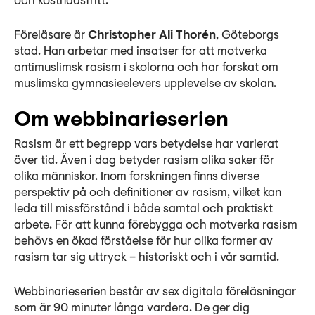
och kostnadsfritt.
Lyssna
Teckenspråk
Föreläsare är
Christopher Ali Thorén
, Göteborgs
stad. Han arbetar med insatser for att motverka
Lättläst
antimuslimsk rasism i skolorna och har forskat om
English
muslimska gymnasieelevers upplevelse av skolan.
Om webbinarieserien
Rasism är ett begrepp vars betydelse har varierat
över tid. Även i dag betyder rasism olika saker för
olika människor. Inom forskningen finns diverse
perspektiv på och definitioner av rasism, vilket kan
leda till missförstånd i både samtal och praktiskt
arbete. För att kunna förebygga och motverka rasism
behövs en ökad förståelse för hur olika former av
rasism tar sig uttryck – historiskt och i vår samtid.
Webbinarieserien består av sex digitala föreläsningar
som är 90 minuter långa vardera. De ger dig