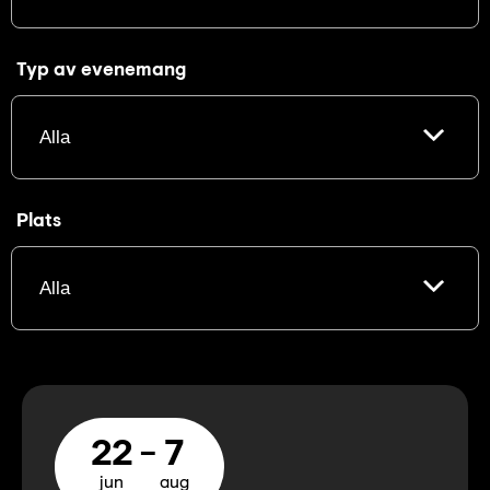
Typ av evenemang
Plats
22
7
jun
aug