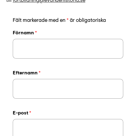
till
fortbildning@levandehistoria.se