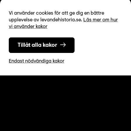
regioner: När
Vi använder cookies för att ge dig en bättre
rasismen
upplevelse av levandehistoria.se.
Läs mer om hur
vi använder kakor
normaliseras
Tillåt alla kakor
Välkommen till en digital nätverksträff om
arbetet mot rasism i kommuner och regioner.
Endast nödvändiga kakor