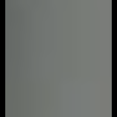
Lyssna
Teckenspråk
Lättläst
English